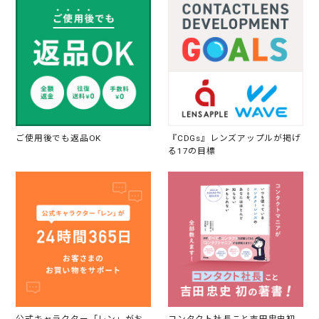
ご使用後でも返品OK
『CDGs』レンズアップルが掲げ
る17の目標
公式キャラクター「レン」がお
コンタクト社長こと吉田忠史初