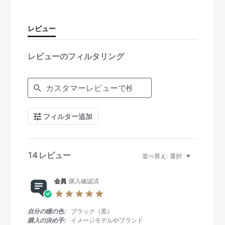
a
r
r
レビュー
a
t
i
レビューのフィルタリング
n
g
S
e
a
r
c
フィルター追加
h
R
e
v
i
14 レビュー
並べ替え:
選択
e
w
s
会員
購入確認済
5
.
0
自分の瞳の色:
ブラック（黒）
s
購入の決め手:
イメージモデルやブランド