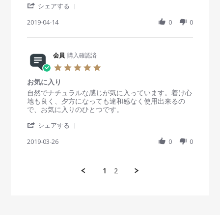
2
y
a
で
'
r
i
i
シェアする
ん
0
会
y
い
S
r
e
e
な
員
2
い
h
2019-04-14
a
0
0
w
w
準
o
0
感
a
t
b
s
備
n
1
じ
r
i
y
t
か
3
9
で
e
n
会
a
疑
0
し
R
会員
購入確認済
g
員
t
問
M
た
e
o
i
5
a
v
n
n
.
y
i
1
g
お気に入り
0
2
e
4
初
s
R
r
自然でナチュラルな感じが気に入っています。着け心
0
w
A
め
t
e
e
地も良く、夕方になっても違和感なく使用出来るの
1
b
p
て
a
v
v
で、お気に入りのひとつです。
9
y
r
購
r
i
i
会
2
入
'
r
e
e
シェアする
員
0
し
S
a
w
w
o
1
ま
h
2019-03-26
t
0
0
b
s
n
9
し
a
i
y
t
1
た
r
n
会
a
4
。
e
g
員
t
1
2
A
R
o
i
p
e
n
n
r
v
2
g
2
i
6
お
0
e
M
気
1
w
a
に