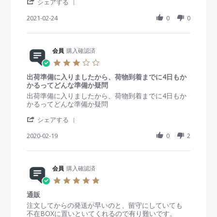
'
r
e
e
シェアする
員
0
な
S
a
w
w
o
2
ブ
h
2021-02-24
t
0
0
b
s
n
1
ラ
a
i
y
t
1
ッ
r
n
会
a
0
ク
e
g
員
t
N
R
会員
購入確認済
o
i
o
e
n
n
3
v
v
2
g
.
2
i
4
ナ
出荷準備に入りましたから、荷物到着までに4日もか
0
0
e
F
チ
かるってどんな準備か疑問
s
2
w
e
ュ
t
R
r
出荷準備に入りましたから、荷物到着までに4日もか
1
b
b
ラ
a
e
e
かるってどんな準備か疑問
y
2
ル
r
v
v
会
0
な
'
r
i
i
シェアする
員
2
つ
S
a
e
e
o
1
け
h
2020-02-19
t
0
2
w
w
n
心
a
i
b
s
2
地
r
n
y
t
4
で
e
g
会
a
F
し
R
会員
購入確認済
員
t
e
た
e
o
i
5
b
。
v
n
n
.
2
i
1
g
通販
0
0
e
9
出
s
R
r
注文してからの発送が早いのと、留守にしていても
2
w
F
荷
t
e
e
不在BOXに置いといてくれるので有り難いです。
1