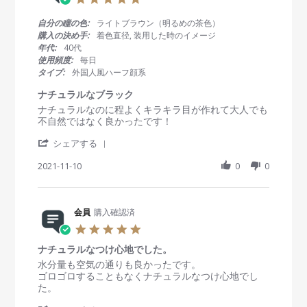
v
o
i
.
i
n
n
0
自分の瞳の色:
ライトブラウン（明るめの茶色）
e
3
g
s
購入の決め手:
着色直径, 装用した時のイメージ
w
J
ナ
t
年代:
40代
b
a
チ
a
使用頻度:
毎日
y
n
ュ
r
タイプ:
外国人風ハーフ顔系
会
2
ラ
r
員
0
ル
a
ナチュラルなブラック
o
2
で
t
R
r
ナチュラルなのに程よくキラキラ目が作れて大人でも
n
2
気
i
e
e
不自然ではなく良かったです！
3
に
n
v
v
J
入
g
'
i
i
シェアする
a
っ
S
e
e
n
て
h
2021-11-10
0
0
w
w
2
ま
a
b
s
0
す
r
y
t
2
e
会
a
2
R
会員
購入確認済
員
t
e
o
i
5
v
n
n
.
i
1
g
ナチュラルなつけ心地でした。
0
e
0
ナ
s
R
r
水分量も空気の通りも良かったです。
w
N
チ
t
e
e
ゴロゴロすることもなくナチュラルなつけ心地でし
b
o
ュ
a
v
v
た。
y
v
ラ
r
i
i
会
2
ル