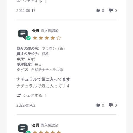
'
v
v
シェアする
8
g
S
i
i
J
h
2022-06-17
0
0
e
e
u
a
w
w
l
r
b
s
2
e
y
t
0
R
会員
購入確認済
会
a
2
e
員
t
3
4
v
o
i
.
i
n
n
0
自分の瞳の色:
ブラウン（茶）
e
1
g
s
購入の決め手:
価格
w
7
デ
t
年代:
40代
b
J
ザ
a
使用頻度:
毎日
y
u
イ
r
タイプ:
自然派ナチュラル系
会
n
ン
r
員
2
は
a
ナチュラルで気に入ってます
o
0
い
t
R
r
ナチュラルで気に入ってます
n
2
い
i
e
e
1
2
n
'
v
v
シェアする
7
g
S
i
i
J
h
2022-01-03
0
0
e
e
u
a
w
w
n
r
b
s
2
e
y
t
0
R
会員
購入確認済
会
a
2
e
員
t
2
5