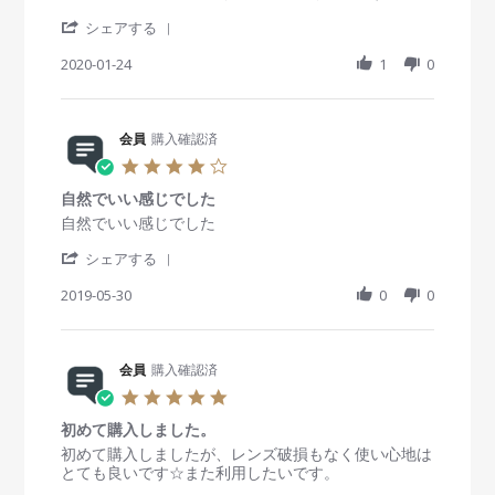
b
e
準
a
v
v
y
b
備
'
r
i
i
シェアする
会
2
に
S
r
e
e
員
0
入
h
2020-01-24
a
1
0
w
w
o
2
り
a
t
b
s
n
0
ま
r
i
y
t
1
し
e
n
会
a
9
た
R
会員
購入確認済
g
員
t
F
か
e
o
i
4
e
ら
v
n
n
.
b
、
i
2
g
自然でいい感じでした
0
2
荷
e
4
通
s
R
r
自然でいい感じでした
0
物
w
J
販
t
e
e
2
到
b
a
'
a
v
v
シェアする
0
着
y
n
S
r
i
i
ま
会
2
h
2019-05-30
r
0
0
e
e
で
員
0
a
a
w
w
に
o
2
r
t
b
s
4
n
0
e
i
y
t
日
2
R
会員
購入確認済
n
会
a
も
4
e
g
員
t
5
か
J
v
o
i
.
か
a
i
n
n
初めて購入しました。
0
る
n
e
3
g
s
R
r
初めて購入しましたが、レンズ破損もなく使い心地は
っ
2
w
0
自
t
e
e
とても良いです☆また利用したいです。
て
0
b
M
然
a
v
v
ど