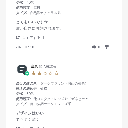
t
年代:
40代
a
使用頻度:
毎日
r
タイプ:
自然派ナチュラル系
r
a
とてもいいです☆
t
R
r
瞳が自然に強調されます。
i
e
e
n
'
v
v
シェアする
g
S
i
i
h
2023-07-18
0
0
e
e
a
w
w
r
b
s
e
y
t
R
会員
購入確認済
会
a
e
員
t
2
v
o
i
.
i
n
n
0
自分の瞳の色:
ダークブラウン（暗めの茶色）
e
1
g
s
購入の決め手:
価格
w
8
と
t
年代:
30代
b
J
て
a
使用頻度:
他コンタクトレンズやメガネと半々
y
u
も
r
タイプ:
目力強調サークルレンズ系
会
l
い
r
員
2
い
a
デザインはいい
o
0
で
t
R
r
でもすぐ乾く
n
2
す
i
e
e
1
3
☆
n