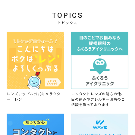
9
b
r
入
y
2
り
会
0
TOPICS
員
1
o
トピックス
9
n
2
6
M
a
r
2
0
1
9
レンズアップル公式キャラクタ
コンタクトレンズの処方の他、
ー「レン」
目の痛みやアレルギー治療のご
相談を承っております