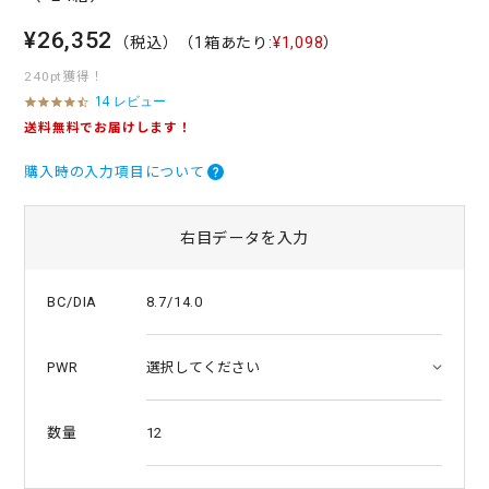
¥26,352
（税込）
（1箱あたり:
¥1,098
）
240pt獲得！
14 レビュー
4
.
送料無料でお届けします！
4
s
購入時の入力項目について
t
a
r
r
右目データを入力
a
t
i
8.7/14.0
BC/DIA
n
g
PWR
12
数量