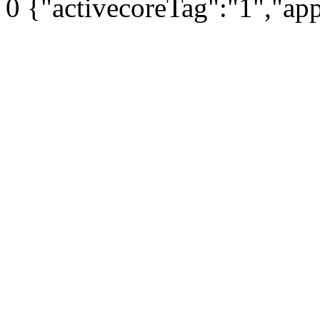
0
{"activecoreTag":"1","ap