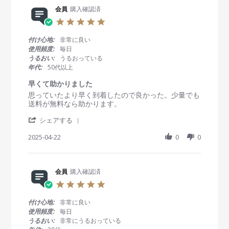
e
y
t
R
会員
購入確認済
会
a
e
員
t
5
v
o
i
.
i
n
n
0
付け心地:
非常に良い
e
2
g
s
使用頻度:
毎日
w
7
安
t
うるおい:
うるおっている
b
A
い
a
年代:
50代以上
y
u
！
r
会
g
早
r
早くて助かりました
員
2
い
a
R
r
思っていたより早く到着したので良かった。少量でも
o
0
！
t
e
e
送料が無料なら助かります。
n
2
丁
i
v
v
2
5
寧
n
'
i
i
シェアする
7
！
g
S
e
e
A
h
2025-04-22
0
0
w
w
u
a
b
s
g
r
y
t
2
e
会
a
0
R
会員
購入確認済
員
t
2
e
o
i
5
5
v
n
n
.
i
2
g
0
付け心地:
非常に良い
e
2
早
s
使用頻度:
毎日
w
A
く
t
うるおい:
非常にうるおっている
b
p
て
a