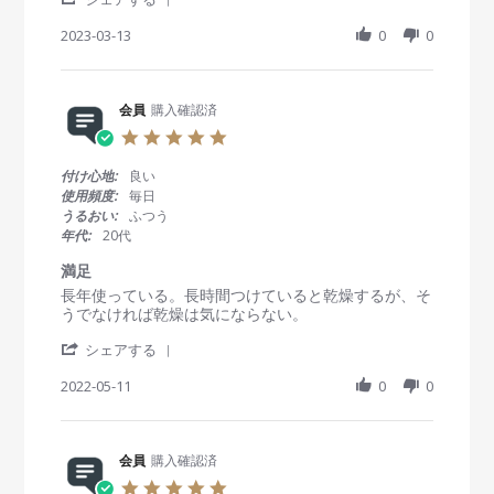
2
n
S
i
i
5
g
h
2023-03-13
0
0
e
e
A
a
w
w
u
r
b
s
g
e
y
t
2
R
会員
購入確認済
会
a
0
e
員
t
2
5
v
o
i
3
.
i
n
n
0
付け心地:
良い
e
1
g
s
使用頻度:
毎日
w
3
使
t
うるおい:
ふつう
b
M
い
a
年代:
20代
y
a
や
r
会
r
す
r
満足
員
2
い
a
R
r
長年使っている。長時間つけていると乾燥するが、そ
o
0
t
e
e
うでなければ乾燥は気にならない。
n
2
i
v
v
1
3
n
'
i
i
シェアする
3
g
S
e
e
M
h
2022-05-11
0
0
w
w
a
a
b
s
r
r
y
t
2
e
会
a
0
R
会員
購入確認済
員
t
2
e
o
i
3
5