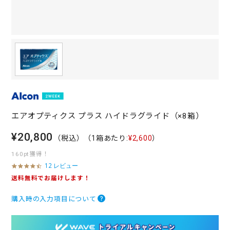
エアオプティクス プラス ハイドラグライド（×8箱）
¥20,800
（税込）
（1箱あたり:
¥2,600
）
160pt獲得！
12 レビュー
4
.
送料無料でお届けします！
7
s
購入時の入力項目について
t
a
r
r