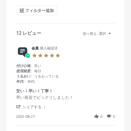
r
c
フィルター追加
h
R
e
v
i
12 レビュー
並べ替え:
選択
e
w
s
会員
購入確認済
5
.
0
付け心地:
良い
s
使用頻度:
毎日
t
うるおい:
うるおっている
a
年代:
40代
r
r
安い！早い！丁寧！
a
R
r
早い発送でビックリしました！
t
e
e
i
'
v
v
シェアする
n
S
i
i
g
h
2025-08-27
0
0
e
e
a
w
w
r
b
s