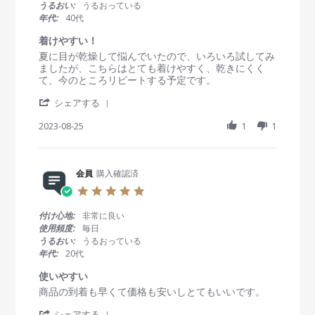
t
うるおい:
うるおっている
b
D
速
a
年代:
40代
y
e
な
r
会
c
対
r
着けやすい！
員
2
応
a
R
r
夏に目が乾燥して悩んでいたので、いろいろ試してみ
o
0
t
e
e
ましたが、こちらはとても着けやすく、乾きにくく
n
2
i
v
v
て、今のところリピートする予定です。
2
3
n
i
i
3
g
'
e
e
シェアする
D
S
w
w
e
h
2023-08-25
1
1
b
s
c
a
y
t
2
r
会
a
0
e
員
t
2
R
会員
購入確認済
o
i
3
e
n
n
5
v
2
g
.
i
5
着
0
付け心地:
非常に良い
e
A
け
s
使用頻度:
毎日
w
u
や
t
うるおい:
うるおっている
b
g
す
a
年代:
20代
y
2
い
r
会
0
！
r
使いやすい
員
2
a
R
r
商品の到着も早くて価格も安いしとてもいいです。
o
3
t
e
e
n
i
'
v
v
シェアする