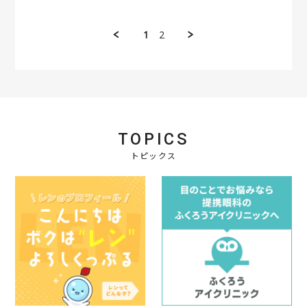
n
支
a
i
y
t
2
払
r
n
会
a
2
い
e
g
員
t
1
2
N
方
R
o
i
o
法
e
n
n
v
も
v
4
g
2
色
i
O
問
0
々
e
c
題
2
あ
w
t
な
1
り
b
2
く
、
y
0
届
コ
会
2
き
TOPICS
ン
員
1
ま
ビ
o
トピックス
し
ニ
n
た
払
4
い
O
で
c
入
t
金
2
後
0
す
2
ぐ
1
配
送
手
続