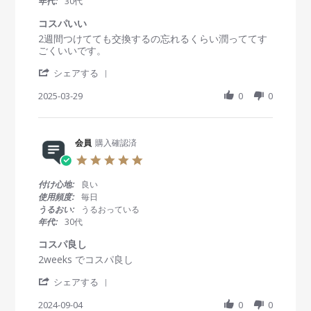
年代:
30代
y
r
助
r
会
2
か
r
コスパいい
員
0
り
a
R
r
2週間つけてても交換するの忘れるくらい潤っててす
o
2
ま
t
e
e
ごくいいです。
n
5
し
i
v
v
2
た
n
'
i
i
シェアする
2
g
S
e
e
A
h
2025-03-29
0
0
w
w
p
a
b
s
r
r
y
t
2
e
会
a
0
R
会員
購入確認済
員
t
2
e
o
i
5
5
v
n
n
.
i
2
g
0
付け心地:
良い
e
9
コ
s
使用頻度:
毎日
w
M
ス
t
うるおい:
うるおっている
b
a
パ
a
年代:
30代
y
r
い
r
会
2
い
r
コスパ良し
員
0
a
R
r
2weeks でコスパ良し
o
2
t
e
e
n
5
i
'
v
v
シェアする
2
n
S
i
i
9
g
h
2024-09-04
0
0
e
e
M