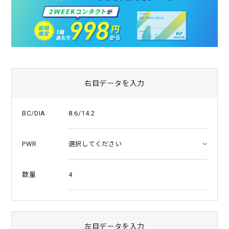
a
t
i
n
g
右目データを入力
8.6/14.2
BC/DIA
PWR
4
数量
左目データを入力