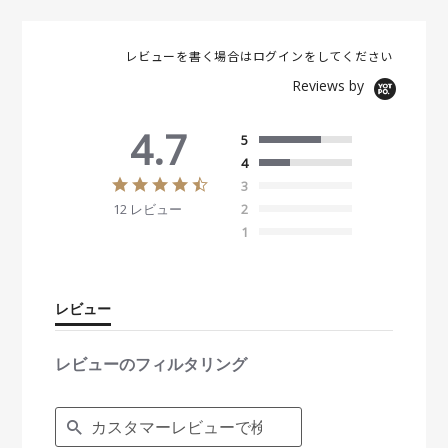
レビューを書く場合は
ログイン
をしてください
Reviews by
4.7
5
4
4
3
.
12 レビュー
2
7
s
1
t
a
r
r
レビュー
a
t
i
レビューのフィルタリング
n
g
S
e
a