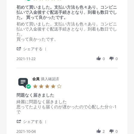
v
n
n
.
i
1
g
初めて買いました。支払い方法も色々あり、コンビニ
0
e
1
満
払いで入金後すぐ配送手続きとなり、到着も数日でし
s
w
M
足
た。 買って良かったです。
t
b
a
a
R
r
初めて買いました。支払い方法も色々あり、コンビニ
y
y
r
e
e
払いで入金後すぐ配送手続きとなり、到着も数日でし
会
2
r
v
v
た。
員
0
a
i
i
買って良かったです。
o
2
t
e
e
n
2
'
i
w
w
シェアする
1
S
n
b
s
1
h
2021-11-22
g
0
0
y
t
M
a
会
a
a
r
員
t
y
e
o
i
2
R
会員
購入確認済
n
n
0
e
2
g
4
2
v
2
初
.
2
i
N
め
問題なく届きました
0
e
o
て
s
R
r
綺麗に問題なく届きました
w
v
買
t
e
e
思ってたよりも届くのが遅かったので心配した分☆-1
b
2
い
a
v
v
で
y
0
ま
r
i
i
会
2
し
'
r
e
e
シェアする
員
1
た
S
a
w
w
o
。
h
2021-10-04
t
2
0
b
s