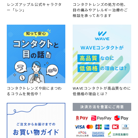
き
レンズアップル公式キャラクタ
コンタクトレンズの処方の他、
と
ー「レン」
目の痛みやアレルギー治療のご
な
相談を承っております
り
、
到
着
も
数
日
で
し
た
。
買
っ
て
コンタクトレンズや目にまつわ
WAVEコンタクトが高品質なのに
良
るコラムを発信中！
低価格の理由とは？
か
っ
た
で
す
。