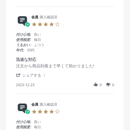
a
w
w
a
r
b
s
r
e
y
t
2
R
会員
購入確認済
会
a
0
e
員
t
2
4
v
o
i
5
.
i
n
n
0
付け心地:
良い
e
4
g
s
使用頻度:
毎日
w
S
コ
t
うるおい:
ふつう
b
e
ス
a
年代:
30代
y
p
パ
r
会
2
良
r
迅速な対応
員
0
し
a
R
r
注文から商品到着まで早くて助かりました!
o
2
t
e
e
n
4
i
'
v
v
シェアする
4
n
S
i
i
S
g
h
2023-12-23
0
0
e
e
e
a
w
w
p
r
b
s
2
e
y
t
0
R
会員
購入確認済
会
a
2
e
員
t
4
4
v
o
i
.
i
n
n
0
付け心地:
良い
e
2
g
s
使用頻度:
毎日
w
3
迅