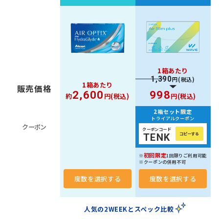
1箱あたり
1,390
円(税込)
1箱あたり
販売価格
998
2,600
円(税込)
約
円(税込)
2箱セット限定
トライアルクーポン
クーポン
クーポンコード
コピーする
TENK
初回限定
※
1回限りご利用可能
※クーポンの併用不可
度数を選択する
度数を選択する
人気の2WEEKとスペック比較