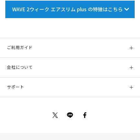
WAVE 2ウィーク エアスリム plus の特徴はこちら
独自のレンズデザインで、いちだんと快適な装用感を実現します。
汚れを引き寄せにくく、丈夫な非イオン性素材を採用。クリーンでクリ
アな視界が続きます。
また、弾力性のある素材ですので、カタチがくずれにくく、はじめてソ
ご利用ガイド
フトコンタクトレンズを使う方でも取扱いが簡単です。
初めての方へ
会社について
ご利用ガイド
会社概要
お支払い方法、配送について
サポート
店舗情報
返品について
お客様サポート
特定商取引法に基づく表示
ポイントについて
お問い合わせ
プライバシーポリシー
サイトマップ
ご利用規約