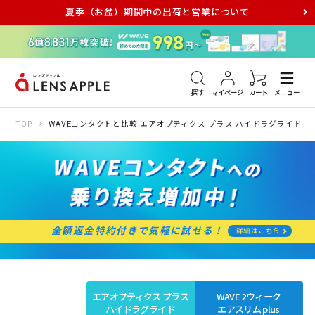
夏季（お盆）期間中の出荷と営業について
アキュビュー
メダリスト
メガネ
探す
マイページ
カート
メニュー
TOP
WAVEコンタクトと比較-エアオプティクス プラス ハイドラグライド
全額返金特約付きで気軽に試せる！
詳細はこちら
エアオプティクス プラス
WAVE 2ウィーク
ハイドラグライド
エアスリム plus