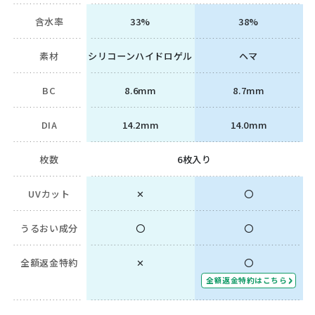
含水率
33%
38%
素材
シリコーンハイドロゲル
ヘマ
BC
8.6mm
8.7mm
DIA
14.2mm
14.0mm
枚数
6枚入り
UVカット
✕
〇
うるおい成分
〇
〇
全額返金特約
✕
〇
全額返金特約はこちら