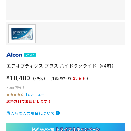
エアオプティクス プラス ハイドラグライド（×4箱）
¥10,400
（税込）
（1箱あたり:
¥2,600
）
80pt獲得！
12 レビュー
4
.
送料無料でお届けします！
7
s
購入時の入力項目について
t
a
r
r