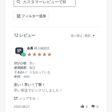
a
r
c
フィルター追加
h
R
e
v
i
12 レビュー
並べ替え:
選択
e
w
s
会員
購入確認済
5
.
0
付け心地:
良い
s
使用頻度:
毎日
t
うるおい:
うるおっている
a
年代:
40代
r
r
安い！早い！丁寧！
a
R
r
早い発送でビックリしました！
t
e
e
i
'
v
v
シェアする
n
S
i
i
g
h
2025-08-27
0
0
e
e
a
w
w