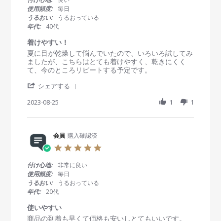
e
2
g
s
使用頻度:
毎日
w
3
迅
t
うるおい:
うるおっている
b
D
速
a
年代:
40代
y
e
な
r
会
c
対
r
着けやすい！
員
2
応
a
R
r
夏に目が乾燥して悩んでいたので、いろいろ試してみ
o
0
t
e
e
ましたが、こちらはとても着けやすく、乾きにくく
n
2
i
v
v
て、今のところリピートする予定です。
2
3
n
i
i
3
g
'
e
e
シェアする
D
S
w
w
e
h
2023-08-25
1
1
b
s
c
a
y
t
2
r
会
a
0
e
員
t
2
R
会員
購入確認済
o
i
3
e
n
n
5
v
2
g
.
i
5
着
0
付け心地:
非常に良い
e
A
け
s
使用頻度:
毎日
w
u
や
t
うるおい:
うるおっている
b
g
す
a
年代:
20代
y
2
い
r
会
0
！
r
使いやすい
員
2
a
R
r
商品の到着も早くて価格も安いしとてもいいです。
o
3