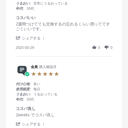
w
A
く
t
うるおい:
非常にうるおっている
b
p
て
a
年代:
30代
y
r
助
r
会
2
か
r
コスパいい
員
0
り
a
R
r
2週間つけてても交換するの忘れるくらい潤っててす
o
2
ま
t
e
e
ごくいいです。
n
5
し
i
v
v
2
た
n
'
i
i
シェアする
2
g
S
e
e
A
h
2025-03-29
0
0
w
w
p
a
b
s
r
r
y
t
2
e
会
a
0
R
会員
購入確認済
員
t
2
e
o
i
5
5
v
n
n
.
i
2
g
0
付け心地:
良い
e
9
コ
s
使用頻度:
毎日
w
M
ス
t
うるおい:
うるおっている
b
a
パ
a
年代:
30代
y
r
い
r
会
2
い
r
コスパ良し
員
0
a
R
r
2weeks でコスパ良し
o
2
t
e
e
n
5
i
'
v
v
シェアする
2
n