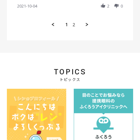
S
a
w
w
o
。
h
2021-10-04
t
2
0
b
s
n
支
a
i
y
t
2
払
r
n
会
a
2
い
e
g
員
t
1
2
N
方
R
o
i
o
法
e
n
n
v
も
v
4
g
2
色
i
O
問
0
々
e
c
題
2
あ
w
t
な
1
り
b
2
く
、
y
0
届
コ
会
2
き
TOPICS
ン
員
1
ま
ビ
o
トピックス
し
ニ
n
た
払
4
い
O
で
c
入
t
金
2
後
0
す
2
ぐ
1
配
送