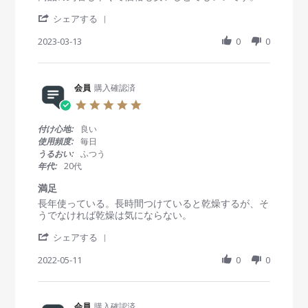
t
e
e
n
i
'
v
v
シェアする
2
n
S
i
i
5
g
h
2023-03-13
0
0
e
e
A
a
w
w
u
r
b
s
g
e
y
t
2
R
会員
購入確認済
会
a
0
e
員
t
2
5
v
o
i
3
.
i
n
n
0
付け心地:
良い
e
1
g
s
使用頻度:
毎日
w
3
使
t
うるおい:
ふつう
b
M
い
a
年代:
20代
y
a
や
r
会
r
す
r
満足
員
2
い
a
R
r
長年使っている。長時間つけていると乾燥するが、そ
o
0
t
e
e
うでなければ乾燥は気にならない。
n
2
i
v
v
1
3
n
'
i
i
シェアする
3
g
S
e
e
M
h
2022-05-11
0
0
w
w
a
a
b
s
r
r
y
t
2
e
会
a
0
R
会員
購入確認済
員
t