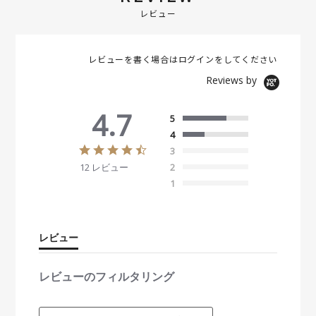
レビュー
レビューを書く場合は
ログイン
をしてください
Reviews by
4.7
5
4
4
3
.
12 レビュー
2
7
s
1
t
a
r
r
レビュー
a
t
i
レビューのフィルタリング
n
g
S
e