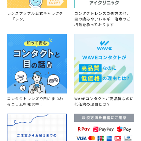
手
続
き
レンズアップル公式キャラクタ
コンタクトレンズの処方の他、
と
ー「レン」
目の痛みやアレルギー治療のご
な
相談を承っております
り
、
到
着
も
数
日
で
し
た
。
買
っ
て
コンタクトレンズや目にまつわ
WAVEコンタクトが高品質なのに
良
るコラムを発信中！
低価格の理由とは？
か
っ
た
で
す
。