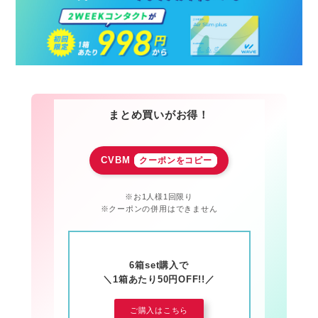
a
t
i
n
g
まとめ買いがお得！
CVBM
クーポンをコピー
※お1人様1回限り
※クーポンの併用はできません
6箱set購入で
＼1箱あたり50円OFF!!／
ご購入はこちら