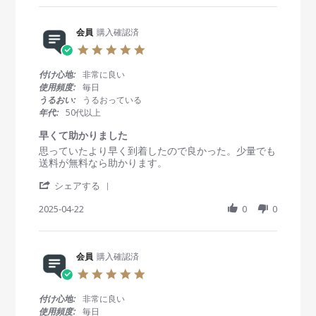
r
b
s
e
y
t
R
会員
購入確認済
会
a
e
員
t
5
v
o
i
.
i
n
n
0
付け心地:
非常に良い
e
2
g
s
使用頻度:
毎日
w
7
安
t
うるおい:
うるおっている
b
A
い
a
年代:
50代以上
y
u
！
r
会
g
早
r
早くて助かりました
員
2
い
a
R
r
思っていたより早く到着したので良かった。少量でも
o
0
！
t
e
e
送料が無料なら助かります。
n
2
丁
i
v
v
2
5
寧
n
'
i
i
シェアする
7
！
g
S
e
e
A
h
2025-04-22
0
0
w
w
u
a
b
s
g
r
y
t
2
e
会
a
0
R
会員
購入確認済
員
t
2
e
o
i
5
5
v
n
n
.
i
2
g
0
付け心地:
非常に良い
e
2
早
s
使用頻度:
毎日