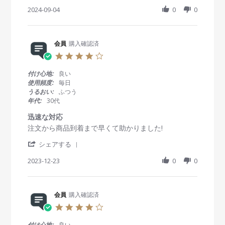
S
i
i
9
g
h
2024-09-04
0
0
e
e
M
a
w
w
a
r
b
s
r
e
y
t
2
R
会員
購入確認済
会
a
0
e
員
t
2
4
v
o
i
5
.
i
n
n
0
付け心地:
良い
e
4
g
s
使用頻度:
毎日
w
S
コ
t
うるおい:
ふつう
b
e
ス
a
年代:
30代
y
p
パ
r
会
2
良
r
迅速な対応
員
0
し
a
R
r
注文から商品到着まで早くて助かりました!
o
2
t
e
e
n
4
i
'
v
v
シェアする
4
n
S
i
i
S
g
h
2023-12-23
0
0
e
e
e
a
w
w
p
r
b
s
2
e
y
t
0
R
会員
購入確認済
会
a
2
e
員
t
4
4
v
o
i
.
i
n
n
0
付け心地:
良い