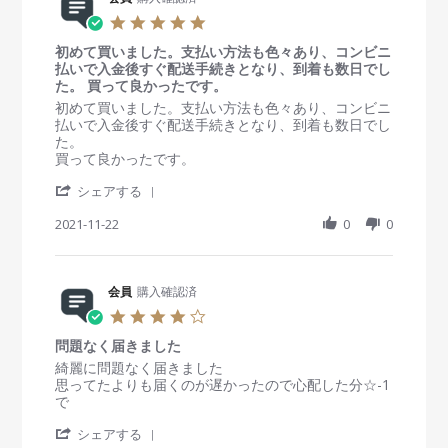
2
e
o
i
3
5
v
n
n
.
i
1
g
初めて買いました。支払い方法も色々あり、コンビニ
0
e
1
満
払いで入金後すぐ配送手続きとなり、到着も数日でし
s
w
M
足
た。 買って良かったです。
t
b
a
a
R
r
初めて買いました。支払い方法も色々あり、コンビニ
y
y
r
e
e
払いで入金後すぐ配送手続きとなり、到着も数日でし
会
2
r
v
v
た。
員
0
a
i
i
買って良かったです。
o
2
t
e
e
n
2
'
i
w
w
シェアする
1
S
n
b
s
1
h
2021-11-22
g
0
0
y
t
M
a
会
a
a
r
員
t
y
e
o
i
2
R
会員
購入確認済
n
n
0
e
2
g
4
2
v
2
初
.
2
i
N
め
問題なく届きました
0
e
o
て
s
R
r
綺麗に問題なく届きました
w
v
買
t
e
e
思ってたよりも届くのが遅かったので心配した分☆-1
b
2
い
a
v
v
で
y
0
ま
r
i
i
会
2
し
'
r
e
e
シェアする
員
1
た