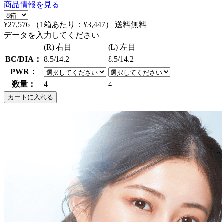
商品情報を見る
¥27,576
（1箱あたり：
¥3,447
）
送料無料
データを入力してください
(R) 右目
(L) 左目
BC/DIA：
8.5/14.2
8.5/14.2
PWR：
数量：
4
4
カートに入れる