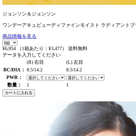
ジョンソン＆ジョンソン
ワンデーアキュビューディファインモイスト ラディアントブラ
商品情報を見る
¥6,954
（1箱あたり：
¥3,477
）
送料無料
データを入力してください
(R) 右目
(L) 左目
BC/DIA：
8.5/14.2
8.5/14.2
PWR：
数量：
1
1
カートに入れる