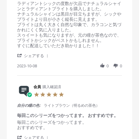
R
r
ラディアントシックの度数が欠品でナチュラルシャイ
t
り
n
e
e
ンとラディアントブライトを購入しました。
2
カ
g
v
v
ナチュラルシャインは黒目が目立ちますが、シックや
0
ラ
i
i
ブライトより目が小さく縦長に見えます。
2
コ
e
e
ブライトは丸く大きく自然な印象で、カラコンと気づ
3
ン
w
w
かれにくく気に入りました。
を
b
s
スゥイートも気になりますが、元の瞳が茶色なので、
付
y
t
ブライトかシックがベストかもしれません。
け
会
a
すぐに配送していただき助かりました！！
て
員
t
る
'
o
i
シェアする
感
S
n
n
を
h
2023-10-08
0
0
8
g
出
a
O
ナ
し
r
c
チ
た
e
t
ュ
く
R
会員
購入確認済
2
ラ
な
e
0
ル
い
5
v
2
で
人
.
i
3
優
に
0
自分の瞳の色:
ライトブラウン（明るめの茶色）
e
し
は
s
w
い
す
t
毎回このシリーズをつかってます。 おすすめです。
b
瞳
ご
a
R
r
毎回このシリーズをつかってます。
y
に
く
r
e
e
おすすめです。
会
オ
r
v
v
員
ス
a
'
i
i
シェアする