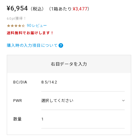
¥6,954
（税込）
（1箱あたり:
¥3,477
）
60pt獲得！
90 レビュー
4
.
送料無料でお届けします！
4
s
購入時の入力項目について
t
a
r
r
右目データを入力
a
t
i
8.5/14.2
BC/DIA
n
g
PWR
1
数量