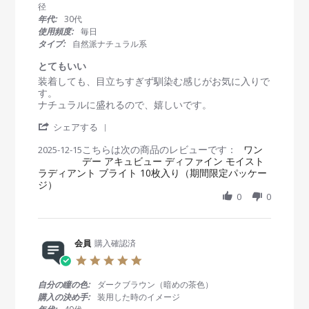
t
径
a
年代:
30代
r
使用頻度:
毎日
r
タイプ:
自然派ナチュラル系
a
t
とてもいい
i
R
r
装着しても、目立ちすぎず馴染む感じがお気に入りで
n
e
e
す。
g
v
v
ナチュラルに盛れるので、嬉しいです。
i
i
'
e
e
シェアする
S
w
w
こちらは次の商品のレビューです：
h
ワン
2025-12-15
b
s
デー アキュビュー ディファイン モイスト
a
y
t
ラディアント ブライト 10枚入り（期間限定パッケー
r
会
a
ジ）
e
員
t
R
0
0
o
i
e
n
n
v
1
g
i
5
と
e
会員
購入確認済
D
て
w
e
も
5
b
c
い
.
y
2
い
0
自分の瞳の色:
ダークブラウン（暗めの茶色）
会
0
s
購入の決め手:
装用した時のイメージ
員
2
t