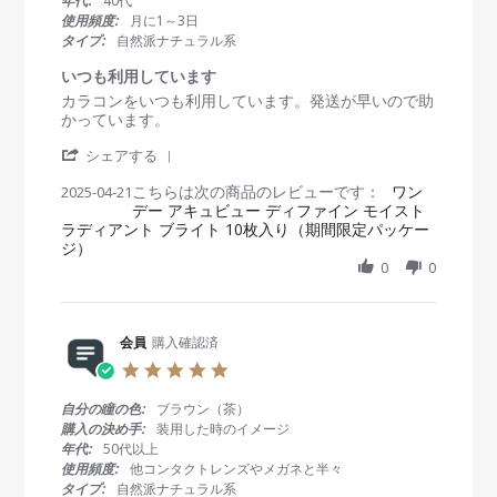
年代:
40代
o
5
a
使用頻度:
月に1～3日
n
r
タイプ:
自然派ナチュラル系
1
r
5
a
いつも利用しています
D
t
R
r
カラコンをいつも利用しています。発送が早いので助
e
i
e
e
かっています。
c
n
v
v
2
g
'
i
i
シェアする
0
S
e
e
2
こちらは次の商品のレビューです：
h
ワン
2025-04-21
w
w
5
デー アキュビュー ディファイン モイスト
a
b
s
ラディアント ブライト 10枚入り（期間限定パッケー
r
y
t
ジ）
e
会
a
R
0
0
員
t
e
o
i
v
n
n
i
2
g
e
会員
購入確認済
1
い
w
A
つ
5
b
p
も
.
y
r
利
0
自分の瞳の色:
ブラウン（茶）
会
2
用
s
購入の決め手:
装用した時のイメージ
員
0
し
t
年代:
50代以上
o
2
て
a
使用頻度:
他コンタクトレンズやメガネと半々
n
5
い
r
タイプ:
自然派ナチュラル系
2
ま