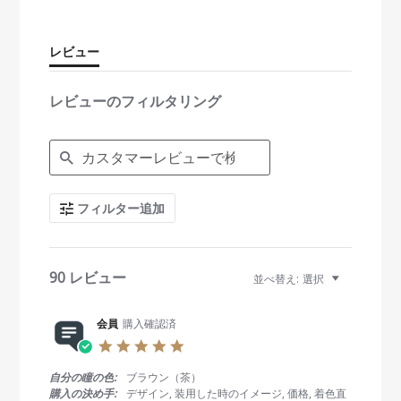
a
r
r
レビュー
a
t
i
レビューのフィルタリング
n
g
S
e
a
r
c
フィルター追加
h
R
e
v
i
90 レビュー
並べ替え:
選択
e
w
s
会員
購入確認済
5
.
0
自分の瞳の色:
ブラウン（茶）
s
購入の決め手:
デザイン, 装用した時のイメージ, 価格, 着色直