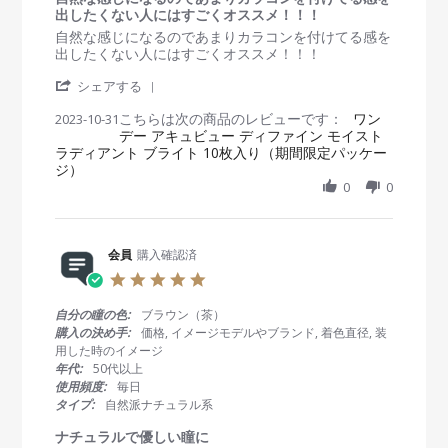
o
に
t
出したくない人にはすごくオススメ！！！
n
入
i
R
r
自然な感じになるのであまりカラコンを付けてる感を
1
っ
n
e
e
出したくない人にはすごくオススメ！！！
7
て
g
v
v
J
ま
'
i
i
シェアする
a
す
S
e
e
n
こちらは次の商品のレビューです：
h
ワン
2023-10-31
w
w
2
デー アキュビュー ディファイン モイスト
a
b
s
0
ラディアント ブライト 10枚入り（期間限定パッケー
r
y
t
2
ジ）
e
会
a
4
R
0
0
員
t
e
o
i
v
n
n
i
3
g
e
会員
購入確認済
1
自
w
O
然
5
b
c
な
.
y
t
感
0
自分の瞳の色:
ブラウン（茶）
会
2
じ
s
購入の決め手:
価格, イメージモデルやブランド, 着色直径, 装
員
0
に
t
用した時のイメージ
o
2
な
a
年代:
50代以上
n
3
る
r
使用頻度:
毎日
3
の
r
タイプ:
自然派ナチュラル系
1
で
a
O
あ
t
ナチュラルで優しい瞳に
c
ま
i