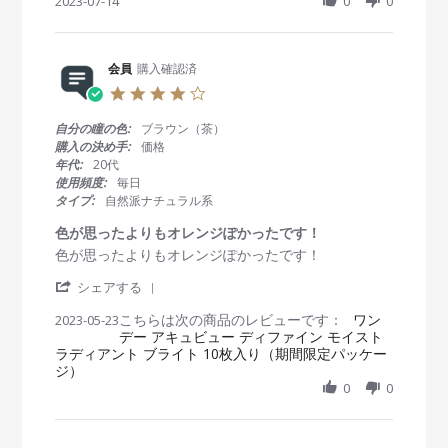
h
2023-07-14
0
0
b
s
す
a
y
t
す
r
会
a
め
e
員
t
で
R
会員
購入確認済
o
i
す
e
n
n
。
4
v
1
g
.
i
4
目
0
自分の瞳の色:
ブラウン（茶）
e
J
が
s
購入の決め手:
価格
w
u
乾
t
年代:
20代
b
l
き
a
使用頻度:
毎日
y
2
づ
r
タイプ:
自然派ナチュラル系
会
0
ら
r
員
2
い
a
色が思ったよりもオレンジぽかったです！
o
3
t
R
r
色が思ったよりもオレンジぽかったです！
n
i
e
e
1
n
'
v
v
シェアする
4
g
S
i
i
J
こちらは次の商品のレビューです：
h
ワン
2023-05-23
e
e
u
デー アキュビュー ディファイン モイスト
a
w
w
l
ラディアント ブライト 10枚入り（期間限定パッケー
r
b
s
2
ジ）
e
y
t
0
R
0
0
会
a
2
e
員
t
3
v
o
i
i
n
n