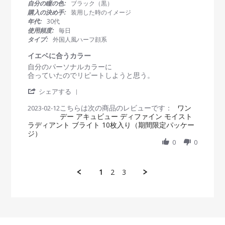
0
自分の瞳の色:
ブラック（黒）
会
y
自
s
購入の決め手:
装用した時のイメージ
員
2
然
t
年代:
30代
o
0
！
a
使用頻度:
毎日
n
2
r
タイプ:
外国人風ハーフ顔系
1
3
r
7
a
イエベに合うカラー
M
t
R
r
自分のパーソナルカラーに
a
i
e
e
合っていたのでリピートしようと思う。
y
n
v
v
2
g
'
i
i
シェアする
0
S
e
e
2
こちらは次の商品のレビューです：
h
ワン
2023-02-12
w
w
3
デー アキュビュー ディファイン モイスト
a
b
s
ラディアント ブライト 10枚入り（期間限定パッケー
r
y
t
ジ）
e
会
a
R
0
0
員
t
e
o
i
v
n
n
i
1
g
1
2
3
e
2
イ
w
F
エ
b
e
ベ
y
b
に
会
2
合
員
0
う