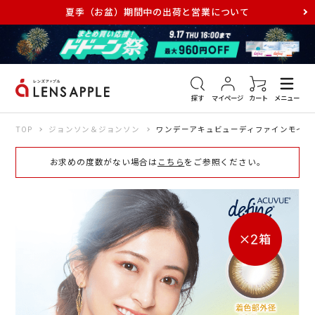
夏季（お盆）期間中の出荷と営業について
アキュビュー
メダリスト
メガネ
探す
マイページ
カート
メニュー
TOP
ジョンソン＆ジョンソン
ワンデーアキュビューディファインモイスト
お求めの度数がない場合は
こちら
をご参照ください。