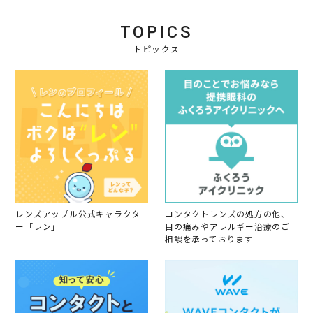
o
2
カ
n
3
ラ
1
ー
TOPICS
2
F
トピックス
e
b
2
0
2
3
レンズアップル公式キャラクタ
コンタクトレンズの処方の他、
ー「レン」
目の痛みやアレルギー治療のご
相談を承っております