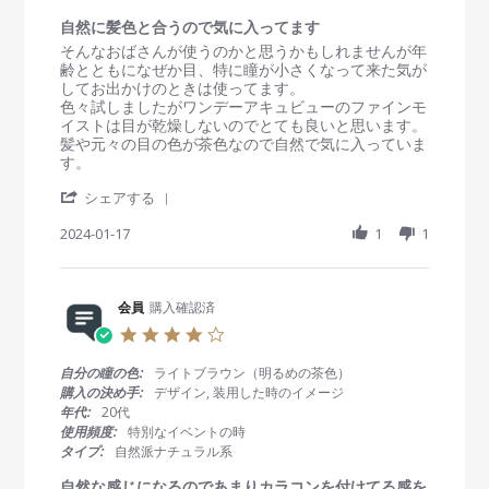
r
1
す
a
自然に髪色と合うので気に入ってます
A
t
R
r
そんなおばさんが使うのかと思うかもしれませんが年
p
i
e
e
齢とともになぜか目、特に瞳が小さくなって来た気が
r
n
v
v
してお出かけのときは使ってます。
2
g
i
i
色々試しましたがワンデーアキュビューのファインモ
0
e
e
イストは目が乾燥しないのでとても良いと思います。
2
w
w
髪や元々の目の色が茶色なので自然で気に入っていま
5
b
s
す。
y
t
'
会
a
シェアする
S
員
t
h
2024-01-17
1
1
o
i
a
n
n
r
1
g
e
7
自
R
会員
購入確認済
J
然
e
a
に
4
v
n
髪
.
i
2
色
0
自分の瞳の色:
ライトブラウン（明るめの茶色）
e
0
と
s
購入の決め手:
デザイン, 装用した時のイメージ
w
2
合
t
年代:
20代
b
4
う
a
使用頻度:
特別なイベントの時
y
の
r
タイプ:
自然派ナチュラル系
会
で
r
員
気
a
自然な感じになるのであまりカラコンを付けてる感を