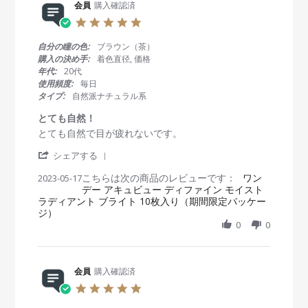
e
会員
購入確認済
2
g
w
3
色
5
b
M
が
.
y
a
思
0
自分の瞳の色:
ブラウン（茶）
会
y
っ
s
購入の決め手:
着色直径, 価格
員
2
た
t
年代:
20代
o
0
よ
a
使用頻度:
毎日
n
2
り
r
タイプ:
自然派ナチュラル系
2
3
も
r
3
オ
a
とても自然！
M
レ
t
R
r
とても自然で目が疲れないです。
a
ン
i
e
e
y
ジ
n
'
v
v
シェアする
2
ぽ
g
S
i
i
0
か
こちらは次の商品のレビューです：
h
ワン
2023-05-17
e
e
2
っ
デー アキュビュー ディファイン モイスト
a
w
w
3
た
ラディアント ブライト 10枚入り（期間限定パッケー
r
b
s
で
ジ）
e
y
t
す
R
0
0
会
a
！
e
員
t
v
o
i
i
n
n
e
会員
購入確認済
1
g
w
7
と
5
b
M
て
.
y
a
も