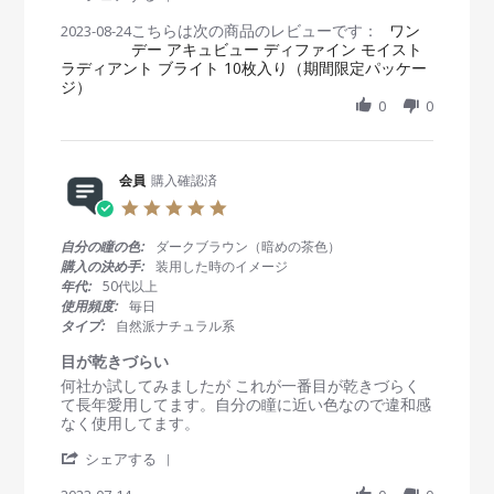
o
ス
t
S
e
e
n
メ
i
こちらは次の商品のレビューです：
h
ワン
2023-08-24
w
w
8
！
n
デー アキュビュー ディファイン モイスト
a
b
s
O
！
g
ラディアント ブライト 10枚入り（期間限定パッケー
r
y
t
c
！
ジ）
e
会
a
t
R
0
0
員
t
2
e
o
i
0
v
n
n
2
i
2
g
3
e
会員
購入確認済
4
毎
w
A
回
5
b
u
こ
.
y
g
の
0
自分の瞳の色:
ダークブラウン（暗めの茶色）
会
2
シ
s
購入の決め手:
装用した時のイメージ
員
0
リ
t
年代:
50代以上
o
2
ー
a
使用頻度:
毎日
n
3
ズ
r
タイプ:
自然派ナチュラル系
2
を
r
4
つ
a
目が乾きづらい
A
か
t
R
r
何社か試してみましたが これが一番目が乾きづらく
u
っ
i
e
e
て長年愛用してます。自分の瞳に近い色なので違和感
g
て
n
v
v
なく使用してます。
2
ま
g
i
i
0
す
'
e
e
シェアする
2
。
S
w
w
3
お