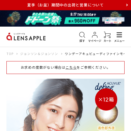
夏季（お盆）期間中の出荷と営業について
アキュビュー
メダリスト
メガネ
探す
マイページ
カート
メニュー
TOP
ジョンソン＆ジョンソン
ワンデーアキュビューディファインモイスト
お求めの度数がない場合は
こちら
をご参照ください。