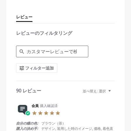
a
r
r
レビュー
a
t
i
レビューのフィルタリング
n
g
S
e
a
r
c
フィルター追加
h
R
e
v
i
90 レビュー
並べ替え:
選択
e
w
s
会員
購入確認済
5
.
0
自分の瞳の色:
ブラウン（茶）
s
購入の決め手:
デザイン, 装用した時のイメージ, 価格, 着色直