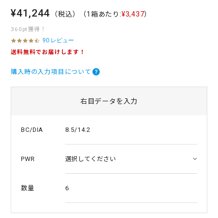
¥41,244
（税込）
（1箱あたり:
¥3,437
）
360pt獲得！
90 レビュー
4
.
送料無料でお届けします！
4
s
購入時の入力項目について
t
a
r
r
右目データを入力
a
t
i
8.5/14.2
BC/DIA
n
g
PWR
6
数量