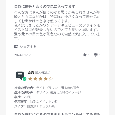
r
1
す
a
自然に髪色と合うので気に入ってます
A
t
R
r
そんなおばさんが使うのかと思うかもしれませんが年
p
i
e
e
齢とともになぜか目、特に瞳が小さくなって来た気が
r
n
v
v
してお出かけのときは使ってます。
2
g
i
i
色々試しましたがワンデーアキュビューのファインモ
0
e
e
イストは目が乾燥しないのでとても良いと思います。
2
w
w
髪や元々の目の色が茶色なので自然で気に入っていま
5
b
s
す。
y
t
'
会
a
シェアする
S
員
t
h
2024-01-17
1
1
o
i
a
n
n
r
1
g
e
7
自
R
会員
購入確認済
J
然
e
a
に
4
v
n
髪
.
i
2
色
0
自分の瞳の色:
ライトブラウン（明るめの茶色）
e
0
と
s
購入の決め手:
デザイン, 装用した時のイメージ
w
2
合
t
年代:
20代
b
4
う
a
使用頻度:
特別なイベントの時
y
の
r
タイプ:
自然派ナチュラル系
会
で
r
員
気
a
自然な感じになるのであまりカラコンを付けてる感を