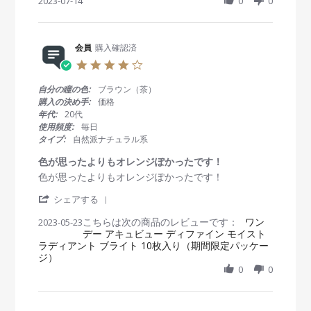
h
2023-07-14
0
0
b
s
す
a
y
t
す
r
会
a
め
e
員
t
で
R
会員
購入確認済
o
i
す
e
n
n
。
4
v
1
g
.
i
4
目
0
自分の瞳の色:
ブラウン（茶）
e
J
が
s
購入の決め手:
価格
w
u
乾
t
年代:
20代
b
l
き
a
使用頻度:
毎日
y
2
づ
r
タイプ:
自然派ナチュラル系
会
0
ら
r
員
2
い
a
色が思ったよりもオレンジぽかったです！
o
3
t
R
r
色が思ったよりもオレンジぽかったです！
n
i
e
e
1
n
'
v
v
シェアする
4
g
S
i
i
J
こちらは次の商品のレビューです：
h
ワン
2023-05-23
e
e
u
デー アキュビュー ディファイン モイスト
a
w
w
l
ラディアント ブライト 10枚入り（期間限定パッケー
r
b
s
2
ジ）
e
y
t
0
R
0
0
会
a
2
e
員
t
3
v
o
i
i
n
n