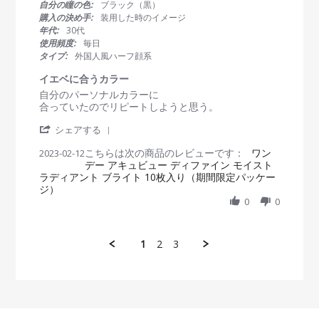
0
自分の瞳の色:
ブラック（黒）
会
y
自
s
購入の決め手:
装用した時のイメージ
員
2
然
t
年代:
30代
o
0
！
a
使用頻度:
毎日
n
2
r
タイプ:
外国人風ハーフ顔系
1
3
r
7
a
イエベに合うカラー
M
t
R
r
自分のパーソナルカラーに
a
i
e
e
合っていたのでリピートしようと思う。
y
n
v
v
2
g
'
i
i
シェアする
0
S
e
e
2
こちらは次の商品のレビューです：
h
ワン
2023-02-12
w
w
3
デー アキュビュー ディファイン モイスト
a
b
s
ラディアント ブライト 10枚入り（期間限定パッケー
r
y
t
ジ）
e
会
a
R
0
0
員
t
e
o
i
v
n
n
i
1
g
1
2
3
e
2
イ
w
F
エ
b
e
ベ
y
b
に
会
2
合
員
0
う