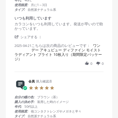
年代:
40代
o
5
a
使用頻度:
月に1～3日
n
r
タイプ:
自然派ナチュラル系
1
r
5
a
いつも利用しています
D
t
R
r
カラコンをいつも利用しています。発送が早いので助
e
i
e
e
かっています。
c
n
v
v
2
g
'
i
i
シェアする
0
S
e
e
2
こちらは次の商品のレビューです：
h
ワン
2025-04-21
w
w
5
デー アキュビュー ディファイン モイスト
a
b
s
ラディアント ブライト 10枚入り（期間限定パッケー
r
y
t
ジ）
e
会
a
R
0
0
員
t
e
o
i
v
n
n
i
2
g
e
会員
購入確認済
1
い
w
A
つ
5
b
p
も
.
y
r
利
0
自分の瞳の色:
ブラウン（茶）
会
2
用
s
購入の決め手:
装用した時のイメージ
員
0
し
t
年代:
50代以上
o
2
て
a
使用頻度:
他コンタクトレンズやメガネと半々
n
5
い
r
タイプ:
自然派ナチュラル系
2
ま