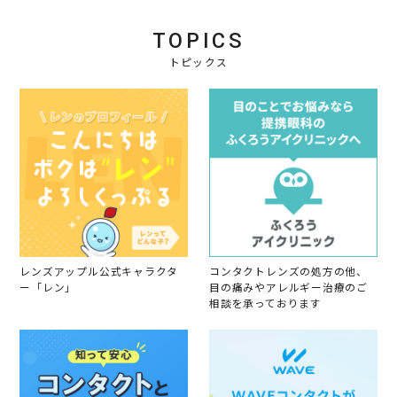
o
2
カ
n
3
ラ
1
ー
TOPICS
2
F
トピックス
e
b
2
0
2
3
レンズアップル公式キャラクタ
コンタクトレンズの処方の他、
ー「レン」
目の痛みやアレルギー治療のご
相談を承っております