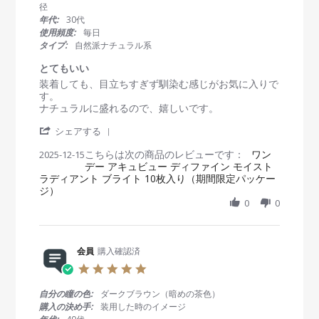
t
径
a
年代:
30代
r
使用頻度:
毎日
r
タイプ:
自然派ナチュラル系
a
t
とてもいい
i
R
r
装着しても、目立ちすぎず馴染む感じがお気に入りで
n
e
e
す。
g
v
v
ナチュラルに盛れるので、嬉しいです。
i
i
'
e
e
シェアする
S
w
w
こちらは次の商品のレビューです：
h
ワン
2025-12-15
b
s
デー アキュビュー ディファイン モイスト
a
y
t
ラディアント ブライト 10枚入り（期間限定パッケー
r
会
a
ジ）
e
員
t
R
0
0
o
i
e
n
n
v
1
g
i
5
と
e
会員
購入確認済
D
て
w
e
も
5
b
c
い
.
y
2
い
0
自分の瞳の色:
ダークブラウン（暗めの茶色）
会
0
s
購入の決め手:
装用した時のイメージ
員
2
t