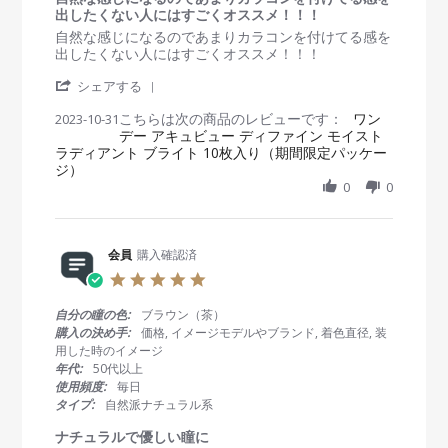
o
に
t
出したくない人にはすごくオススメ！！！
n
入
i
R
r
自然な感じになるのであまりカラコンを付けてる感を
1
っ
n
e
e
出したくない人にはすごくオススメ！！！
7
て
g
v
v
J
ま
'
i
i
シェアする
a
す
S
e
e
n
こちらは次の商品のレビューです：
h
ワン
2023-10-31
w
w
2
デー アキュビュー ディファイン モイスト
a
b
s
0
ラディアント ブライト 10枚入り（期間限定パッケー
r
y
t
2
ジ）
e
会
a
4
R
0
0
員
t
e
o
i
v
n
n
i
3
g
e
会員
購入確認済
1
自
w
O
然
5
b
c
な
.
y
t
感
0
自分の瞳の色:
ブラウン（茶）
会
2
じ
s
購入の決め手:
価格, イメージモデルやブランド, 着色直径, 装
員
0
に
t
用した時のイメージ
o
2
な
a
年代:
50代以上
n
3
る
r
使用頻度:
毎日
3
の
r
タイプ:
自然派ナチュラル系
1
で
a
O
あ
t
ナチュラルで優しい瞳に
c
ま
i