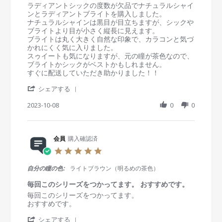
R
r
ラディアントシックの度数が欠品でナチュラルシャイ
t
り
n
e
e
ンとラディアントブライトを購入しました。
2
カ
g
v
v
ナチュラルシャインは黒目が目立ちますが、シックや
0
ラ
i
i
ブライトより目が小さく縦長に見えます。
2
コ
e
e
ブライトは丸く大きく自然な印象で、カラコンと気づ
3
ン
w
w
かれにくく気に入りました。
を
b
s
スゥイートも気になりますが、元の瞳が茶色なので、
付
y
t
ブライトかシックがベストかもしれません。
け
会
a
すぐに配送していただき助かりました！！
て
員
t
る
'
o
i
シェアする
感
S
n
n
を
h
2023-10-08
0
0
8
g
出
a
O
ナ
し
r
c
チ
た
e
t
ュ
く
R
会員
購入確認済
2
ラ
な
e
0
ル
い
5
v
2
で
人
.
i
3
優
に
0
自分の瞳の色:
ライトブラウン（明るめの茶色）
e
し
は
s
w
い
す
t
毎回このシリーズをつかってます。 おすすめです。
b
瞳
ご
a
R
r
毎回このシリーズをつかってます。
y
に
く
r
e
e
おすすめです。
会
オ
r
v
v
員
ス
a
'
i
i
シェアする