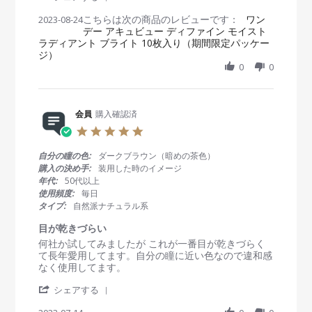
o
ス
t
S
e
e
n
メ
i
こちらは次の商品のレビューです：
h
ワン
2023-08-24
w
w
8
！
n
デー アキュビュー ディファイン モイスト
a
b
s
O
！
g
ラディアント ブライト 10枚入り（期間限定パッケー
r
y
t
c
！
ジ）
e
会
a
t
R
0
0
員
t
2
e
o
i
0
v
n
n
2
i
2
g
3
e
会員
購入確認済
4
毎
w
A
回
5
b
u
こ
.
y
g
の
0
自分の瞳の色:
ダークブラウン（暗めの茶色）
会
2
シ
s
購入の決め手:
装用した時のイメージ
員
0
リ
t
年代:
50代以上
o
2
ー
a
使用頻度:
毎日
n
3
ズ
r
タイプ:
自然派ナチュラル系
2
を
r
4
つ
a
目が乾きづらい
A
か
t
R
r
何社か試してみましたが これが一番目が乾きづらく
u
っ
i
e
e
て長年愛用してます。自分の瞳に近い色なので違和感
g
て
n
v
v
なく使用してます。
2
ま
g
i
i
0
す
'
e
e
シェアする
2
。
S
w
w
3
お