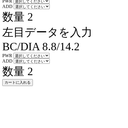
PWR
ADD
数量
2
左目データを入力
BC/DIA
8.8/14.2
PWR
ADD
数量
2
カートに入れる