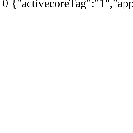
0
{"activecoreTag":"1","ap