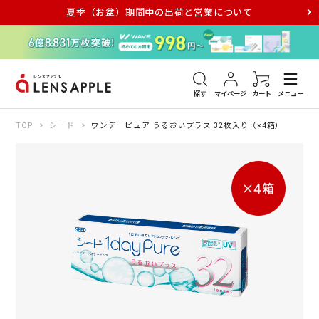
夏季（お盆）期間中の出荷と営業について
アキュビュー
メダリスト
メガネ
探す
マイページ
カート
メニュー
TOP
シード
ワンデーピュア うるおいプラス 32枚入り（×4箱）