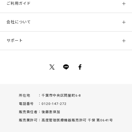
ご利用ガイド
初めての方へ
会社について
ご利用ガイド
会社概要
お支払い方法、配送について
サポート
店舗情報
返品について
お客様サポート
特定商取引法に基づく表示
ポイントについて
お問い合わせ
プライバシーポリシー
サイトマップ
ご利用規約
所在地
千葉市中央区問屋町6-8
電話番号
0120-147-272
販売責任者
後藤恵律加
販売業許可
高度管理医療機器販売許可 千保 第0641号