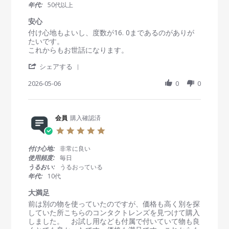
a
年代:
50代以上
r
r
安心
a
R
r
付け心地もよいし、度数が16. 0まであるのがありが
t
e
e
たいです。
i
v
v
これからもお世話になります。
n
i
i
g
'
e
e
シェアする
S
w
w
h
2026-05-06
0
0
b
s
a
y
t
r
会
a
e
員
t
R
会員
購入確認済
o
i
e
n
n
5
v
6
g
.
i
M
安
0
付け心地:
非常に良い
e
a
心
s
使用頻度:
毎日
w
y
t
うるおい:
うるおっている
b
2
a
年代:
10代
y
0
r
会
2
r
大満足
員
6
a
R
r
前は別の物を使っていたのですが、価格も高く別を探
o
t
e
e
していた所こちらのコンタクトレンズを見つけて購入
n
i
v
v
しました。 お試し用なども付属で付いていて物も良
6
n