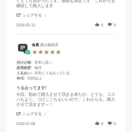
i
i
くとても良かったです。価格も満足です これからも
M
g
e
e
継続して購入します
a
w
w
y
'
b
s
シェアする
2
S
y
t
0
h
2026-02-12
0
0
会
a
2
a
員
t
6
r
o
i
e
n
n
R
会員
購入確認済
1
g
e
2
大
5
v
F
満
.
i
e
足
0
付け心地:
非常に良い
e
b
s
使用頻度:
毎日
w
2
t
うるおい:
非常にうるおっている
b
0
a
年代:
50代以上
y
2
r
会
6
r
うるおってます!
員
a
R
r
今回、初めて購入させて頂きま来たが、とても、コス
o
t
e
e
バもよく、つけこごちもいいので、これからも、購入
n
i
v
v
させて頂きます～！
1
n
i
i
2
g
'
e
e
シェアする
F
S
w
w
e
h
2026-01-08
0
0
b
s
b
a
y
t
2