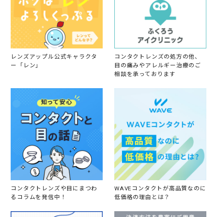
2
0
2
5
レンズアップル公式キャラクタ
コンタクトレンズの処方の他、
ー「レン」
目の痛みやアレルギー治療のご
相談を承っております
コンタクトレンズや目にまつわ
WAVEコンタクトが高品質なのに
るコラムを発信中！
低価格の理由とは？