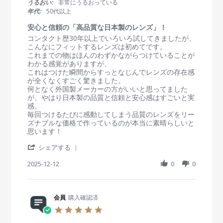
うるおい:
非常にうるおっている
b
e
E
a
年代:
50代以上
y
c
D
r
会
2
ワ
r
安心と信頼の「高品質な日本製のレンズ」！
員
0
ン
a
R
r
コンタクト歴30年以上でいろいろ試してきましたが、
o
2
デ
t
e
e
こんなにフィットするレンズは初めてです。
n
5
ー
i
v
v
これまでの物はほんのわずかながらつけていることが
2
ピ
n
i
i
わかる感覚がありますが、
6
ュ
g
e
e
これはつけた瞬間からすっとなじんでレンズの存在感
D
ア
w
w
が全くなくすごく驚きました。
e
の
b
s
何となく外国製メーカーの方がいいと思ってました
c
評
y
t
が、やはり日本製の品質と信頼と安心感はすごいと実
2
価
会
a
感。
0
員
t
毎回つけるたびに感動してしまう品質のレンズをリー
2
o
i
ズナブルな価格で作っているのが本当に素晴らしいと
5
n
n
思います！
1
g
'
2
安
シェアする
S
D
心
h
2025-12-12
0
0
e
と
a
c
信
r
2
頼
e
0
の
R
会員
購入確認済
2
「
e
5
高
5
v
品
.
i