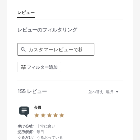
r
r
レビュー
a
t
i
レビューのフィルタリング
n
g
S
e
a
r
c
フィルター追加
h
R
e
v
i
155 レビュー
並べ替え:
選択
e
w
s
会員
5
.
0
付け心地:
非常に良い
s
使用頻度:
毎日
t
うるおい:
うるおっている