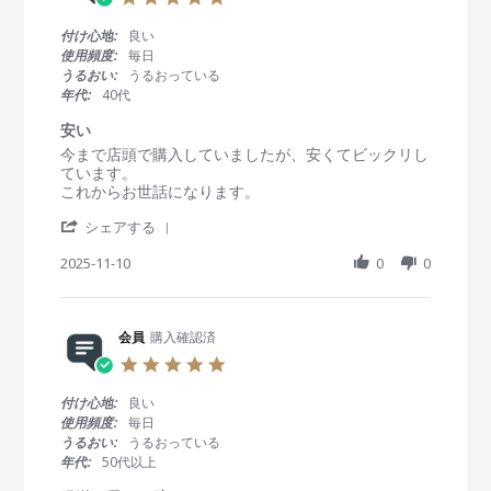
v
n
n
.
i
1
g
0
付け心地:
良い
e
7
優
s
使用頻度:
毎日
w
N
良
t
うるおい:
うるおっている
b
o
な
a
年代:
40代
y
v
発
r
会
2
送
r
安い
員
0
、
a
R
r
今まで店頭で購入していましたが、安くてビックリし
o
2
対
t
e
e
ています。
n
5
応
i
v
v
これからお世話になります。
1
に
n
i
i
7
関
g
'
e
e
シェアする
N
し
S
w
w
o
て
h
2025-11-10
0
0
b
s
v
a
y
t
2
r
会
a
0
e
員
t
2
R
会員
購入確認済
o
i
5
e
n
n
5
v
1
g
.
i
0
安
0
付け心地:
良い
e
N
い
s
使用頻度:
毎日
w
o
t
うるおい:
うるおっている
b
v
a
年代:
50代以上
y
2
r
会
0