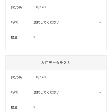
a
t
8.8/14.2
BC/DIA
i
n
g
PWR
2
数量
左目データを入力
8.8/14.2
BC/DIA
PWR
2
数量