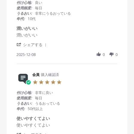
質
0
付け心地:
良い
e
な
s
使用頻度:
毎日
w
日
t
うるおい:
非常にうるおっている
b
本
a
年代:
10代
y
製
r
会
の
r
潤いがいい
員
レ
a
R
r
潤いがいい
o
ン
t
e
e
n
ズ
i
'
v
v
シェアする
1
」
n
S
i
i
2
！
g
h
2025-12-08
0
0
e
e
D
a
w
w
e
r
b
s
c
e
y
t
2
R
会員
購入確認済
会
a
0
e
員
t
2
5
v
o
i
5
.
i
n
n
0
付け心地:
非常に良い
e
8
g
s
使用頻度:
毎日
w
D
潤
t
うるおい:
うるおっている
b
e
い
a
年代:
50代以上
y
c
が
r
会
2
い
r
使いやすくてよい
員
0
い
a
R
r
使いやすくてよい
o
2
t
e
e
n
5
i