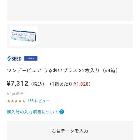
ワンデーピュア うるおいプラス 32枚入り（×4箱）
¥7,312
（税込）
（1箱あたり:
¥1,828
）
80pt獲得！
155 レビュー
4
.
7
購入時の入力項目について
s
t
a
右目データを入力
r
r