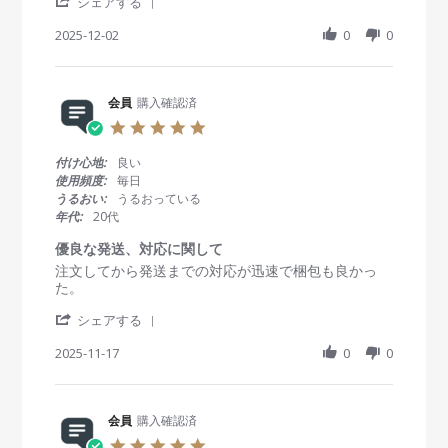
'
v
v
シェアする
8
n
S
i
i
D
g
h
2025-12-02
0
0
e
e
e
a
w
w
c
r
b
s
2
e
y
t
0
R
会員
購入確認済
会
a
2
e
員
t
5
5
v
o
i
.
i
n
n
0
付け心地:
良い
e
2
g
s
使用頻度:
毎日
w
D
使
t
うるおい:
うるおっている
b
e
い
a
年代:
20代
y
c
や
r
会
2
す
r
優良な発送、対応に関して
員
0
く
a
R
r
注文してから発送までの対応が迅速で梱包も良かっ
o
2
て
t
e
e
た。
n
5
よ
i
v
v
2
い
n
'
i
i
シェアする
D
g
S
e
e
e
h
2025-11-17
0
0
w
w
c
a
b
s
2
r
y
t
0
e
会
a
2
R
会員
購入確認済
員
t
5
e
o
i
5