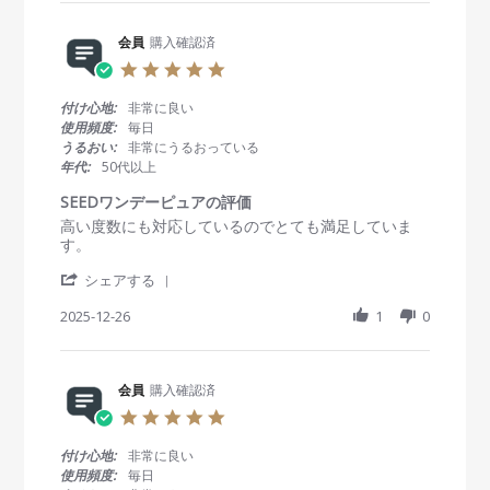
r
会
a
0
e
員
t
2
R
会員
購入確認済
o
i
6
e
n
n
5
v
8
g
.
i
J
う
0
付け心地:
非常に良い
e
a
る
s
使用頻度:
毎日
w
n
お
t
うるおい:
非常にうるおっている
b
2
っ
a
年代:
50代以上
y
0
て
r
会
2
ま
r
SEEDワンデーピュアの評価
員
6
す
a
R
r
高い度数にも対応しているのでとても満足していま
o
!
t
e
e
す。
n
i
v
v
8
n
'
i
i
シェアする
J
g
S
e
e
a
h
2025-12-26
1
0
w
w
n
a
b
s
2
r
y
t
0
e
会
a
2
R
会員
購入確認済
員
t
6
e
o
i
5
v
n
n
.
i
2
g
0
付け心地:
非常に良い
e
6
S
s
使用頻度:
毎日
w
D
E
t