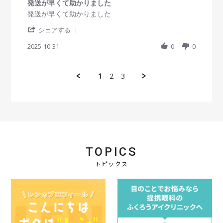
r
発送が早くて助かりました
員
2
a
R
r
発送が早くて助かりました
o
5
t
e
e
n
i
'
v
v
シェアする
1
n
S
i
i
0
g
h
2025-10-31
0
0
e
e
N
a
w
w
o
r
b
s
v
e
y
t
2
1
2
3
R
会
a
0
e
員
t
2
v
o
i
5
i
n
n
e
3
g
w
1
発
b
O
送
y
c
が
会
t
早
TOPICS
員
2
く
o
トピックス
0
て
n
2
助
3
5
か
1
り
O
ま
c
し
t
た