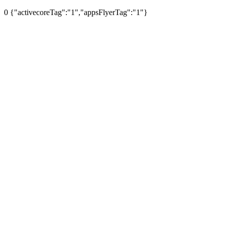
0
{"activecoreTag":"1","appsFlyerTag":"1"}