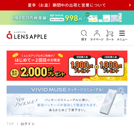
夏季（お盆）期間中の出荷と営業について
アキュビュー
メダリスト
メガネ
探す
マイページ
カート
メニュー
TOP
ログイン