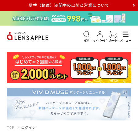
夏季（お盆）期間中の出荷と営業について
アキュビュー
メダリスト
メガネ
探す
マイページ
カート
メニュー
TOP
ログイン