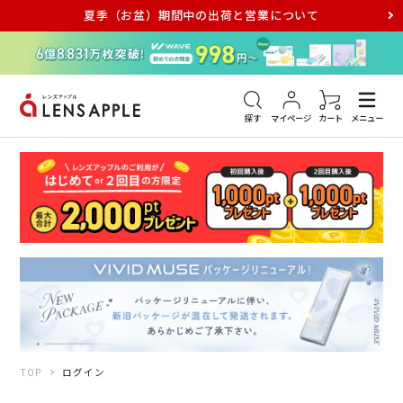
夏季（お盆）期間中の出荷と営業について
アキュビュー
メダリスト
メガネ
探す
マイページ
カート
メニュー
TOP
ログイン