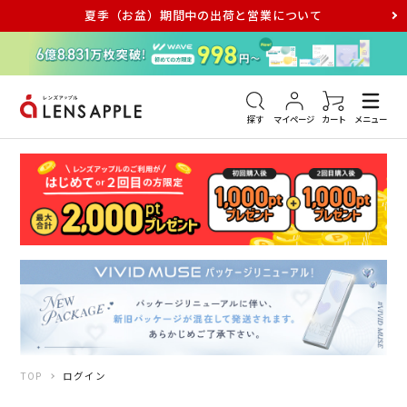
夏季（お盆）期間中の出荷と営業について
アキュビュー
メダリスト
メガネ
探す
マイページ
カート
メニュー
TOP
ログイン