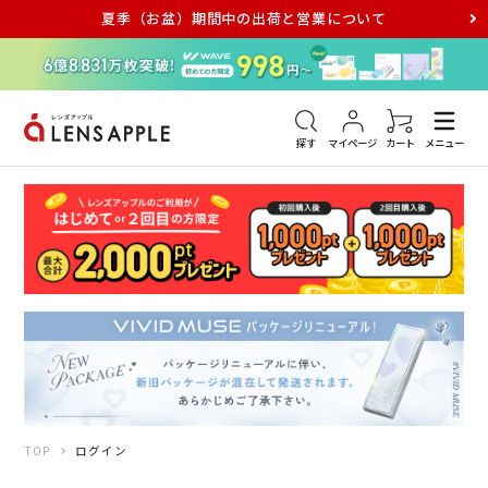
夏季（お盆）期間中の出荷と営業について
アキュビュー
メダリスト
メガネ
探す
マイページ
カート
メニュー
TOP
ログイン