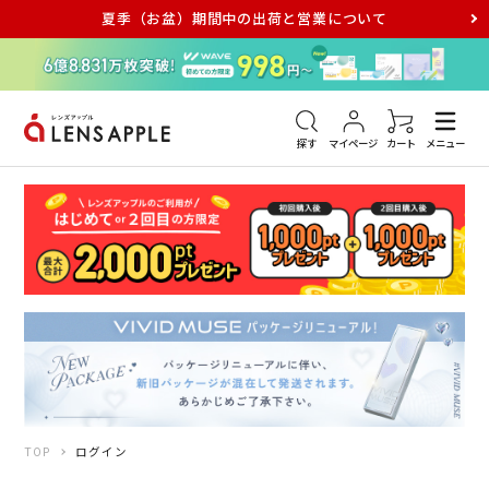
夏季（お盆）期間中の出荷と営業について
アキュビュー
メダリスト
メガネ
探す
マイページ
カート
メニュー
TOP
ログイン