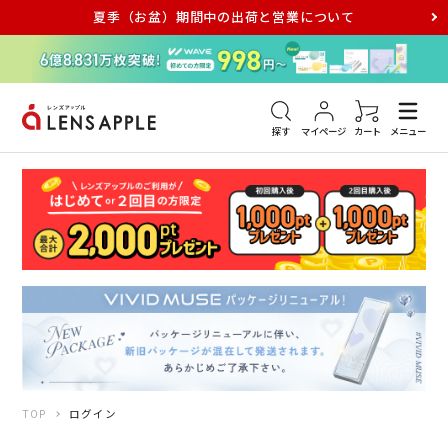
夏季（お盆）期間中の出荷と営業について
アキュビュー
メダリスト
メガネ
探す
マイページ
カート
メニュー
TOP
ログイン