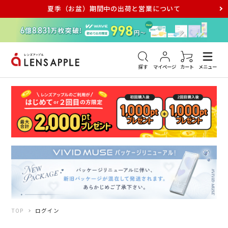
夏季（お盆）期間中の出荷と営業について
アキュビュー
メダリスト
メガネ
探す
マイページ
カート
メニュー
TOP
ログイン