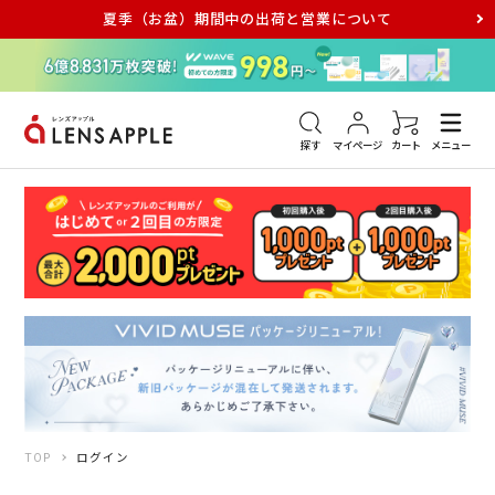
夏季（お盆）期間中の出荷と営業について
アキュビュー
メダリスト
メガネ
探す
マイページ
カート
メニュー
TOP
ログイン