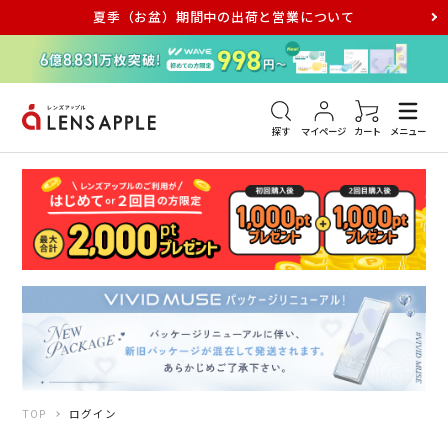
夏季（お盆）期間中の出荷と営業について
アキュビュー
メダリスト
メガネ
探す
マイページ
カート
メニュー
TOP
ログイン