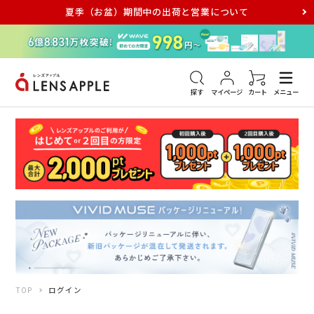
夏季（お盆）期間中の出荷と営業について
アキュビュー
メダリスト
メガネ
探す
マイページ
カート
メニュー
TOP
ログイン