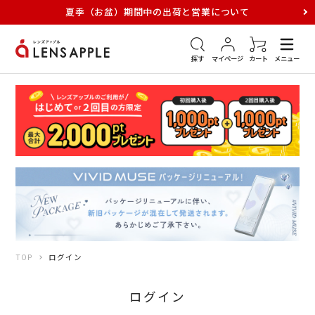
夏季（お盆）期間中の出荷と営業について
アキュビュー
メダリスト
メガネ
探す
マイページ
カート
メニュー
TOP
ログイン
ログイン