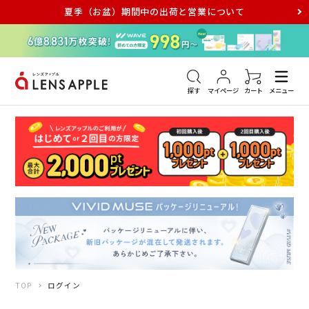
夏季（お盆）期間中の出荷と営業について
アキュビュー
メダリスト
メガネ
探す
マイページ
カート
メニュー
TOP
ログイン