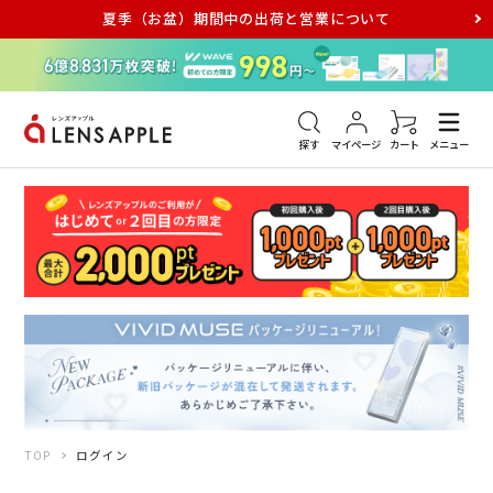
夏季（お盆）期間中の出荷と営業について
アキュビュー
メダリスト
メガネ
探す
マイページ
カート
メニュー
TOP
ログイン