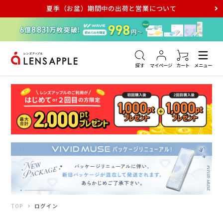
夏季（お盆）期間中の出荷と営業について
アキュビュー
メダリスト
メガネ
探す
マイページ
カート
メニュー
TOP
ログイン