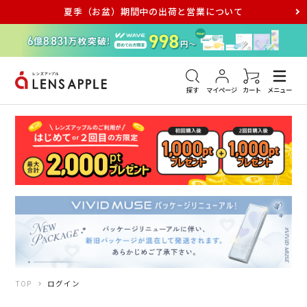
夏季（お盆）期間中の出荷と営業について
アキュビュー
メダリスト
メガネ
探す
マイページ
カート
メニュー
TOP
ログイン