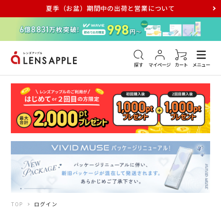
夏季（お盆）期間中の出荷と営業について
アキュビュー
メダリスト
メガネ
探す
マイページ
カート
メニュー
TOP
ログイン