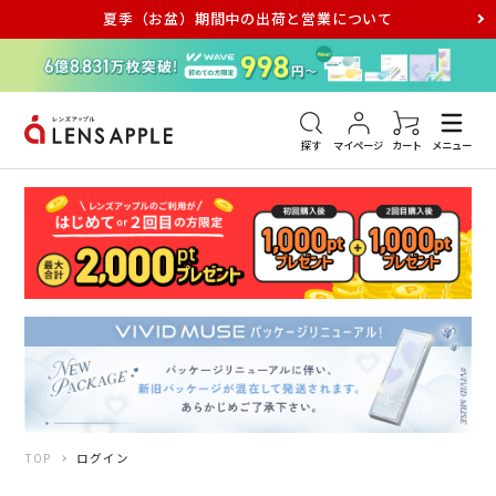
夏季（お盆）期間中の出荷と営業について
アキュビュー
メダリスト
メガネ
探す
マイページ
カート
メニュー
TOP
ログイン