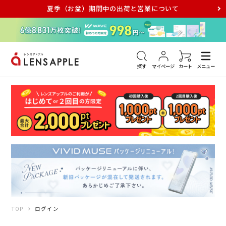
夏季（お盆）期間中の出荷と営業について
アキュビュー
メダリスト
メガネ
探す
マイページ
カート
メニュー
TOP
ログイン