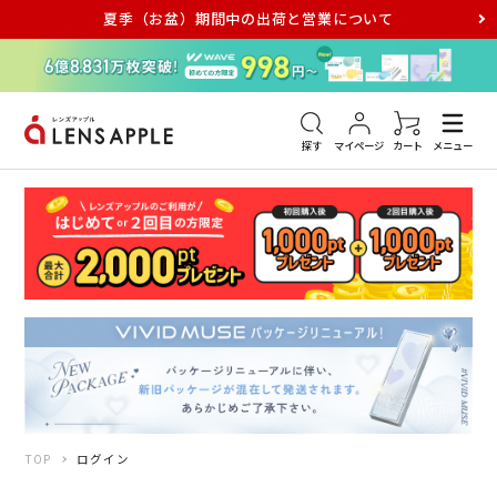
夏季（お盆）期間中の出荷と営業について
アキュビュー
メダリスト
メガネ
探す
マイページ
カート
メニュー
TOP
ログイン