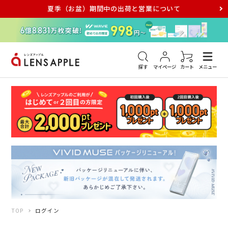
夏季（お盆）期間中の出荷と営業について
アキュビュー
メダリスト
メガネ
探す
マイページ
カート
メニュー
TOP
ログイン