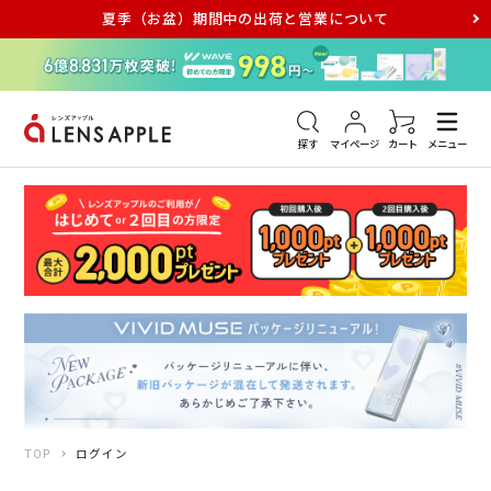
夏季（お盆）期間中の出荷と営業について
アキュビュー
メダリスト
メガネ
探す
マイページ
カート
メニュー
TOP
ログイン