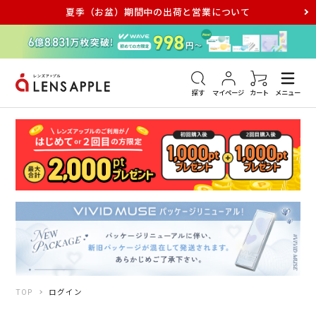
夏季（お盆）期間中の出荷と営業について
アキュビュー
メダリスト
メガネ
探す
マイページ
カート
メニュー
TOP
ログイン