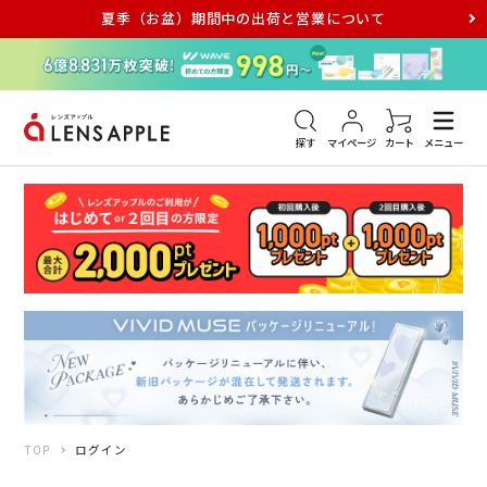
夏季（お盆）期間中の出荷と営業について
アキュビュー
メダリスト
メガネ
探す
マイページ
カート
メニュー
TOP
ログイン