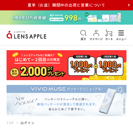
夏季（お盆）期間中の出荷と営業について
アキュビュー
メダリスト
メガネ
探す
マイページ
カート
メニュー
TOP
ログイン