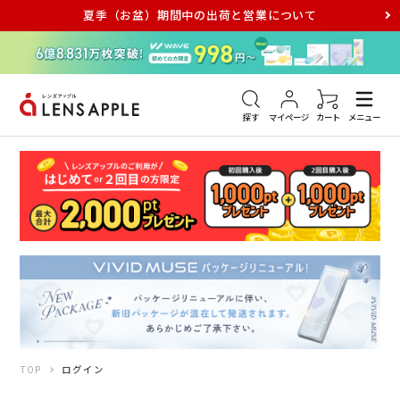
夏季（お盆）期間中の出荷と営業について
アキュビュー
メダリスト
メガネ
探す
マイページ
カート
メニュー
TOP
ログイン