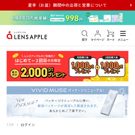
夏季（お盆）期間中の出荷と営業について
アキュビュー
メダリスト
メガネ
探す
マイページ
カート
メニュー
TOP
ログイン