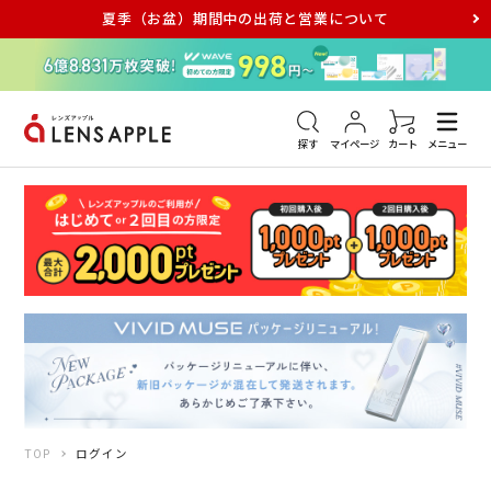
夏季（お盆）期間中の出荷と営業について
アキュビュー
メダリスト
メガネ
探す
マイページ
カート
メニュー
TOP
ログイン