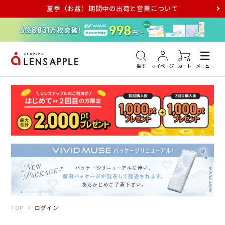
夏季（お盆）期間中の出荷と営業について
アキュビュー
メダリスト
メガネ
探す
マイページ
カート
メニュー
TOP
ログイン