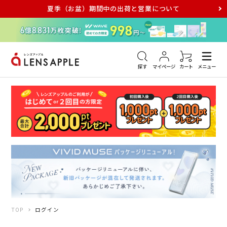
夏季（お盆）期間中の出荷と営業について
アキュビュー
メダリスト
メガネ
探す
マイページ
カート
メニュー
TOP
ログイン