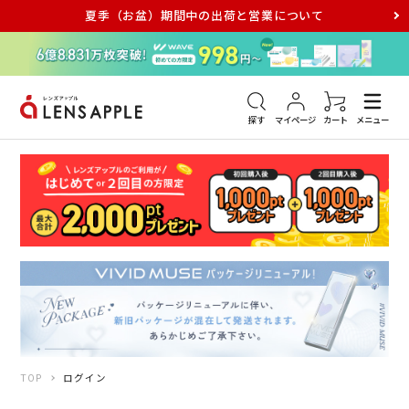
夏季（お盆）期間中の出荷と営業について
アキュビュー
メダリスト
メガネ
探す
マイページ
カート
メニュー
TOP
ログイン