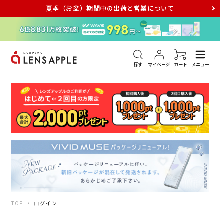
夏季（お盆）期間中の出荷と営業について
アキュビュー
メダリスト
メガネ
探す
マイページ
カート
メニュー
TOP
ログイン