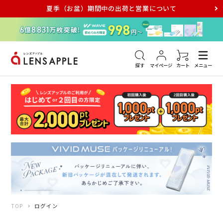
夏季（お盆）期間中の出荷と営業について
アキュビュー
メダリスト
メガネ
探す
マイページ
カート
メニュー
TOP
ログイン