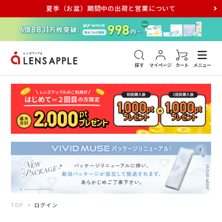
夏季（お盆）期間中の出荷と営業について
アキュビュー
メダリスト
メガネ
探す
マイページ
カート
メニュー
TOP
ログイン