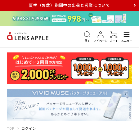
夏季（お盆）期間中の出荷と営業について
アキュビュー
メダリスト
メガネ
探す
マイページ
カート
メニュー
TOP
ログイン