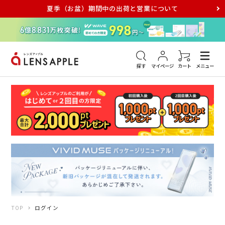
夏季（お盆）期間中の出荷と営業について
アキュビュー
メダリスト
メガネ
探す
マイページ
カート
メニュー
TOP
ログイン