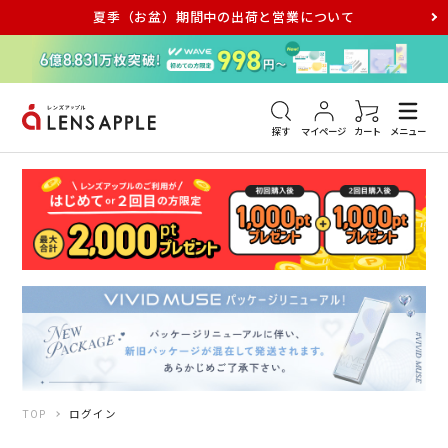
夏季（お盆）期間中の出荷と営業について
アキュビュー
メダリスト
メガネ
探す
マイページ
カート
メニュー
TOP
ログイン