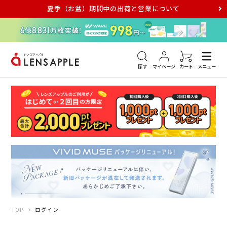
夏季（お盆）期間中の出荷と営業について
アキュビュー
メダリスト
メガネ
探す
マイページ
カート
メニュー
TOP
ログイン